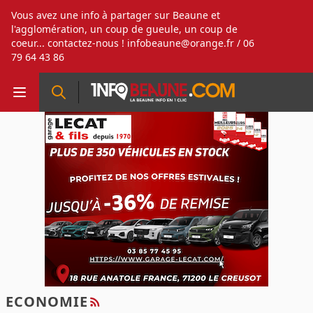
Vous avez une info à partager sur Beaune et
l'agglomération, un coup de gueule, un coup de
coeur... contactez-nous !
infobeaune@orange.fr
/ 06
79 64 43 86
ECONOMIE