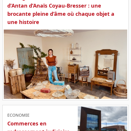
d’Antan d’Anaïs Coyau-Bresser : une
brocante pleine d’âme où chaque objet a
une histoire
ECONOMIE
Commerces en