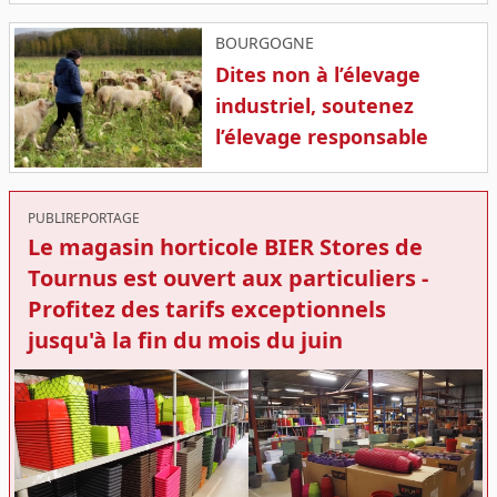
BOURGOGNE
Dites non à l’élevage
industriel, soutenez
l’élevage responsable
PUBLIREPORTAGE
Le magasin horticole BIER Stores de
Tournus est ouvert aux particuliers -
Profitez des tarifs exceptionnels
jusqu'à la fin du mois du juin