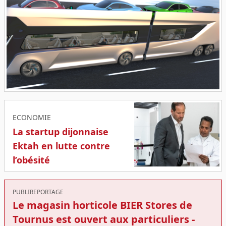
ECONOMIE
La startup dijonnaise
Ektah en lutte contre
l’obésité
PUBLIREPORTAGE
Le magasin horticole BIER Stores de
Tournus est ouvert aux particuliers -