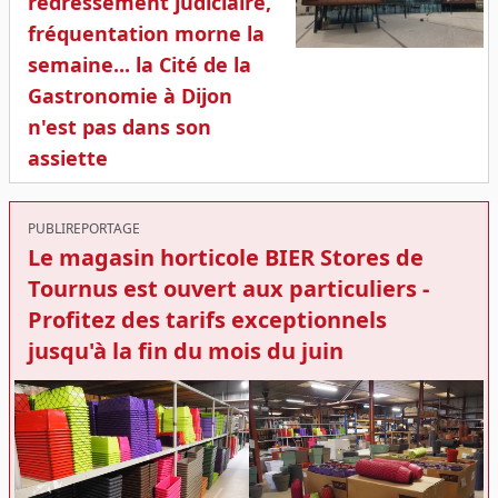
redressement judiciaire,
fréquentation morne la
semaine... la Cité de la
Gastronomie à Dijon
n'est pas dans son
assiette
PUBLIREPORTAGE
Le magasin horticole BIER Stores de
Tournus est ouvert aux particuliers -
Profitez des tarifs exceptionnels
jusqu'à la fin du mois du juin