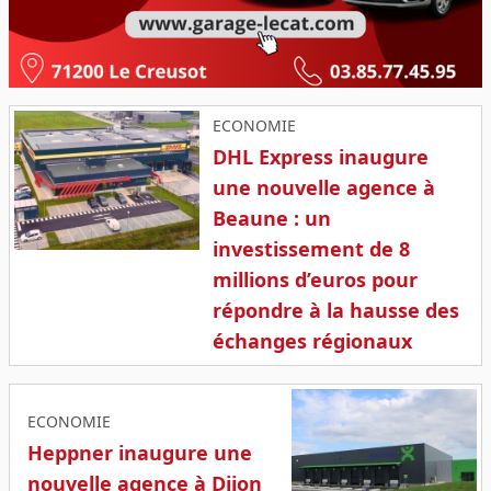
ECONOMIE
DHL Express inaugure
une nouvelle agence à
Beaune : un
investissement de 8
millions d’euros pour
répondre à la hausse des
échanges régionaux
ECONOMIE
Heppner inaugure une
nouvelle agence à Dijon