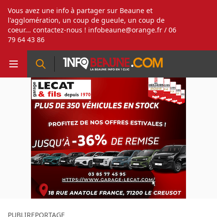
Vous avez une info à partager sur Beaune et
l'agglomération, un coup de gueule, un coup de
coeur... contactez-nous !
infobeaune@orange.fr
/ 06
79 64 43 86
PUBLIREPORTAGE