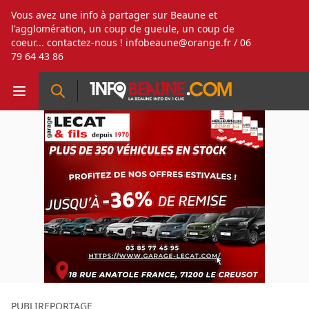
Vous avez une info à partager sur Beaune et
l'agglomération, un coup de gueule, un coup de
coeur... contactez-nous !
infobeaune@orange.fr
/ 06
79 64 43 86
PUBLIREPORTAGE