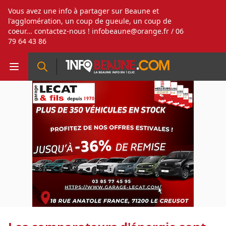
Vous avez une info à partager sur Beaune et
l'agglomération, un coup de gueule, un coup de
coeur... contactez-nous !
infobeaune@orange.fr
/ 06
79 64 43 86