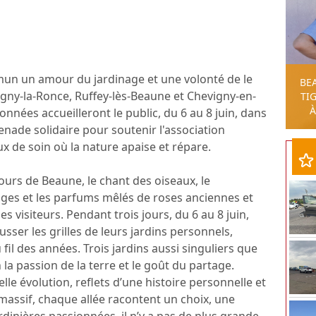
un un amour du jardinage et une volonté de le
BE
igny-la-Ronce, Ruffey-lès-Beaune et Chevigny-en-
TIG
À
ionnées accueilleront le public, du 6 au 8 juin, dans
enade solidaire pour soutenir l'association
ux de soin où la nature apaise et répare.
ours de Beaune, le chant des oiseaux, le
ages et les parfums mêlés de roses anciennes et
s visiteurs. Pendant trois jours, du 6 au 8 juin,
sser les grilles de leurs jardins personnels,
il des années. Trois jardins aussi singuliers que
la passion de la terre et le goût du partage.
lle évolution, reflets d’une histoire personnelle et
assif, chaque allée racontent un choix, une
rdinières passionnées, il n’y a pas de plus grande