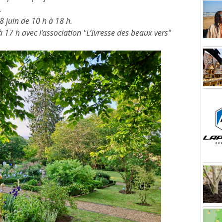
.
 8 juin de 10 h à 18 h.
17 h avec l’association "L’Ivresse des beaux vers"