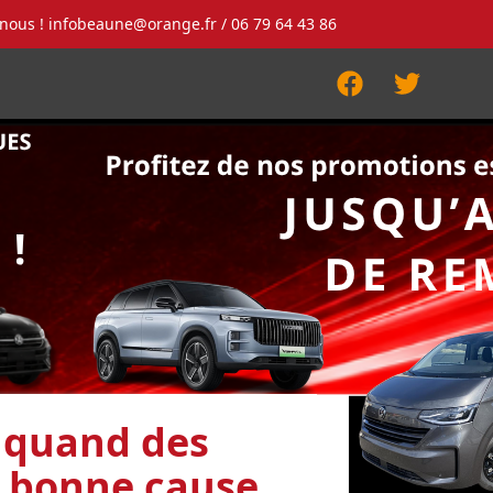
-nous !
infobeaune@orange.fr
/ 06 79 64 43 86
Facebook
Twitter
: quand des
la bonne cause