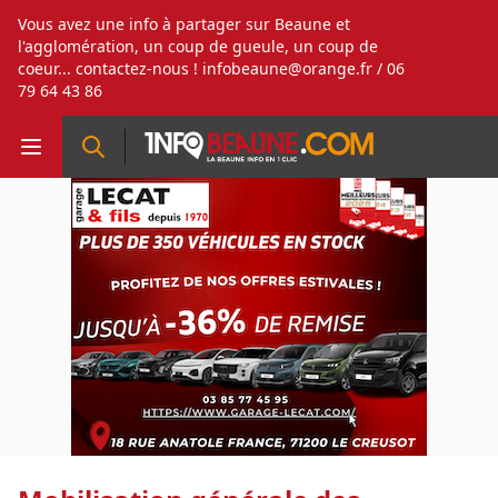
Vous avez une info à partager sur Beaune et
l'agglomération, un coup de gueule, un coup de
coeur... contactez-nous !
infobeaune@orange.fr
/ 06
79 64 43 86