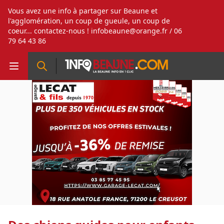
Vous avez une info à partager sur Beaune et
l'agglomération, un coup de gueule, un coup de
coeur... contactez-nous !
infobeaune@orange.fr
/ 06
79 64 43 86