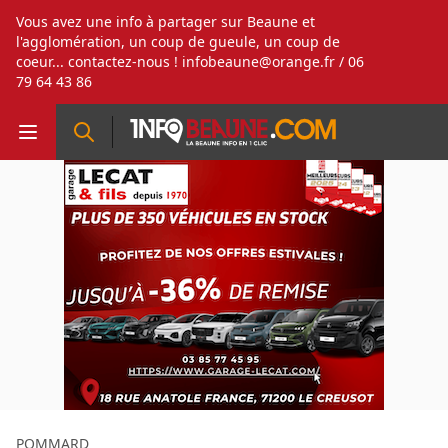
Vous avez une info à partager sur Beaune et
l'agglomération, un coup de gueule, un coup de
coeur... contactez-nous !
infobeaune@orange.fr
/ 06
79 64 43 86
POMMARD