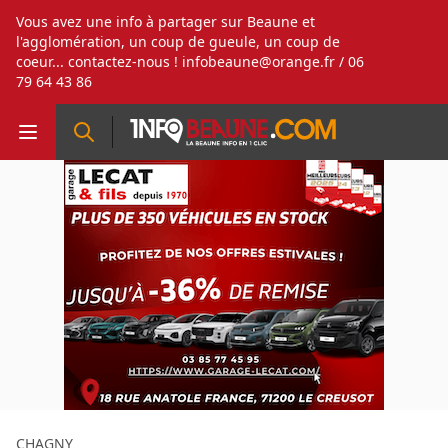
Vous avez une info à partager sur Beaune et
l'agglomération, un coup de gueule, un coup de
coeur... contactez-nous !
infobeaune@orange.fr
/ 06
79 64 43 86
CHAGNY