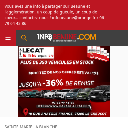
Vous avez une info à partager sur Beaune et
l'agglomération, un coup de gueule, un coup de
coeur... contactez-nous !
infobeaune@orange.fr
/ 06
79 64 43 86
SAINTE MARIE LA BLANCHE