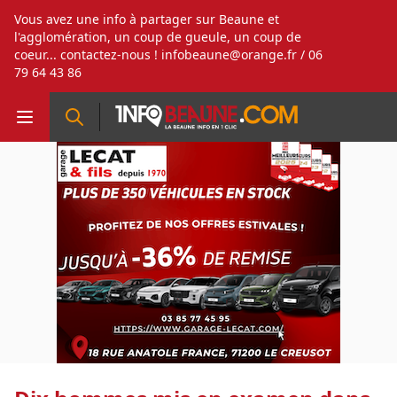
Vous avez une info à partager sur Beaune et
l'agglomération, un coup de gueule, un coup de
coeur... contactez-nous !
infobeaune@orange.fr
/ 06
79 64 43 86