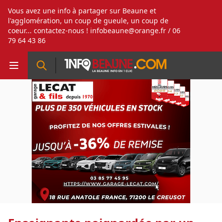
Vous avez une info à partager sur Beaune et
l'agglomération, un coup de gueule, un coup de
coeur... contactez-nous !
infobeaune@orange.fr
/ 06
79 64 43 86