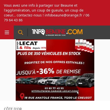
Vous avez une info à partager sur Beaune et
l'agglomération, un coup de gueule, un coup de
coeur... contactez-nous !
infobeaune@orange.fr
/ 06
79 64 43 86
CÔTE D'OR