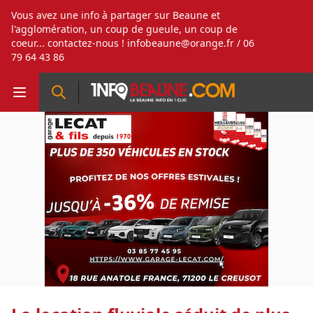
Vous avez une info à partager sur Beaune et
l'agglomération, un coup de gueule, un coup de
coeur... contactez-nous !
infobeaune@orange.fr
/ 06
79 64 43 86