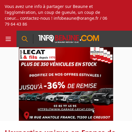
Vous avez une info à partager sur Beaune et
l'agglomération, un coup de gueule, un coup de
coeur... contactez-nous !
infobeaune@orange.fr
/ 06
79 64 43 86