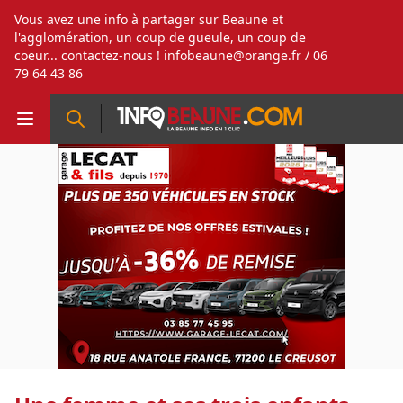
Vous avez une info à partager sur Beaune et
l'agglomération, un coup de gueule, un coup de
coeur... contactez-nous !
infobeaune@orange.fr
/ 06
79 64 43 86