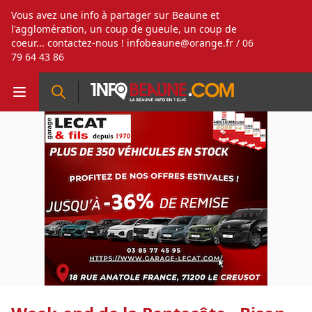
Vous avez une info à partager sur Beaune et
l'agglomération, un coup de gueule, un coup de
coeur... contactez-nous !
infobeaune@orange.fr
/ 06
79 64 43 86