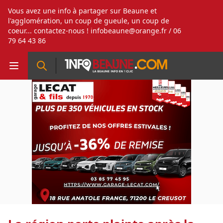
Vous avez une info à partager sur Beaune et
l'agglomération, un coup de gueule, un coup de
coeur... contactez-nous !
infobeaune@orange.fr
/ 06
79 64 43 86